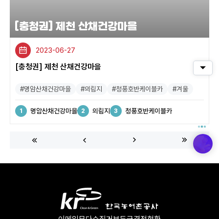
[충청권] 제천 산채건강마을
2023-06-27
[충청권] 제천 산채건강마을
퀵메
#명암산채건강마을
#의림지
#청풍호반케이블카
#겨울
명암산채건강마을
의림지
청풍호반케이블카