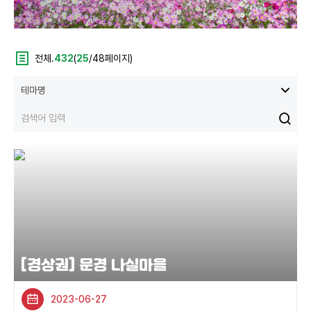
전체.
432
(
25
/48페이지)
[경상권] 문경 나실마을
2023-06-27