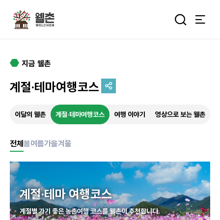
주메뉴
통합검색 
지금 웰촌
계절·테마여행코스
추억을 담는 여정
이달의 웰촌
계절·테마여행코스
여행 이야기
영상으로 보는 웰촌
특별한 순간을 여행 속에서
기록하세요.
전체
봄
여름
가을
겨울
계절·테마 여행코스
계절별 가기 좋은 농촌여행 코스를 웰촌이 추천합니다.