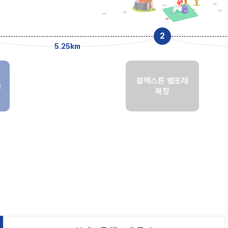
5.25km
블랙스톤 벨포레
을
목장