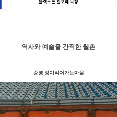
블랙스톤 벨포레 목장
역사와 예술을 간직한 웰촌
증평 장이익어가는마을