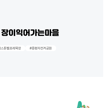
평 장이익어가는마을
랙스톤벨포레목장
#증평자전거공원