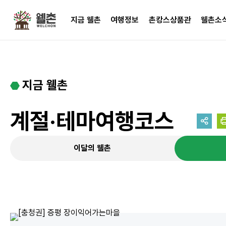
주메뉴
지금 웰촌
여행정보
촌캉스상품관
웰촌소
지금 웰촌
계절·테마여행코스
이달의 웰촌