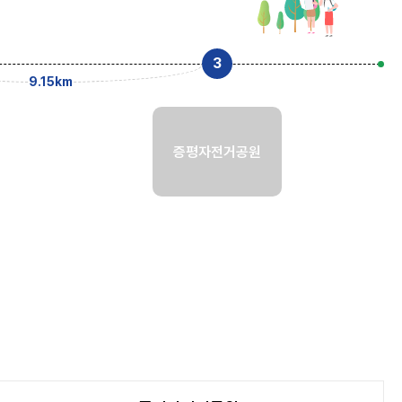
9.15km
증평자전거공원