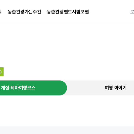
식
농촌관광가는주간
농촌관광벨트시범모델
특별한 
계절·테마여행코스
여행 이야기