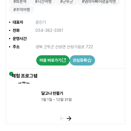
#화본역
#시간여행
#군위군
#엄마아빠어렸을적엔
#추억여행
대표자
윤진기
전화
054-382-3361
운영시간
주소
경북 군위군 산성면 산성가음로 722
마을 바로가기
관심등록
체험 프로그램
달고나 만들기
1월 1일 ~ 12월 31일