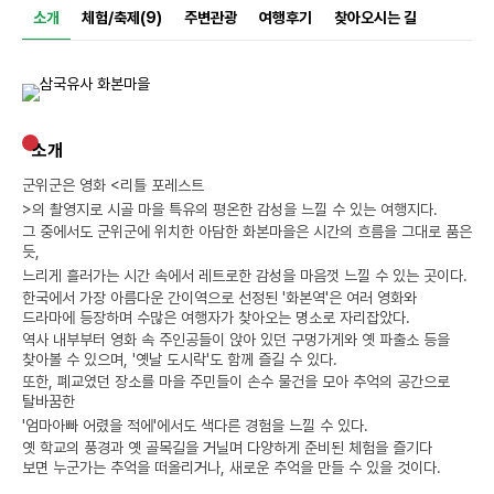
소개
체험/축제(9)
주변관광
여행후기
찾아오시는 길
소개
군위군은 영화 <리틀 포레스트
>의 촬영지로 시골 마을 특유의 평온한 감성을 느낄 수 있는 여행지다.
그 중에서도 군위군에 위치한 아담한 화본마을은 시간의 흐름을 그대로 품은
듯,
느리게 흘러가는 시간 속에서 레트로한 감성을 마음껏 느낄 수 있는 곳이다.
한국에서 가장 아름다운 간이역으로 선정된 '화본역'은 여러 영화와
드라마에 등장하며 수많은 여행자가 찾아오는 명소로 자리잡았다.
역사 내부부터 영화 속 주인공들이 앉아 있던 구멍가게와 옛 파출소 등을
찾아볼 수 있으며, '옛날 도시락'도 함께 즐길 수 있다.
또한, 폐교였던 장소를 마을 주민들이 손수 물건을 모아 추억의 공간으로
탈바꿈한
'엄마아빠 어렸을 적에'에서도 색다른 경험을 느낄 수 있다.
옛 학교의 풍경과 옛 골목길을 거닐며 다양하게 준비된 체험을 즐기다
보면 누군가는 추억을 떠올리거나, 새로운 추억을 만들 수 있을 것이다.