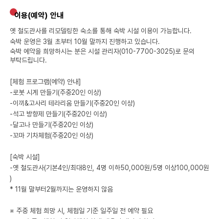
이용(예약) 안내
옛 철도관사를 리모델링한 숙소를 통해 숙박 시설 이용이 가능합니다.
숙박 운영은 3월 초부터 10월 말까지 진행하고 있습니다.
숙박 예약을 희망하시는 분은 시설 관리자(010-7700-3025)로 문의
부탁드립니다.
[체험 프로그램(예약) 안내]
-
로봇 시계 만들기
(
주중
20
인 이상
)
-
이끼
&
고사리 테라리움 만들기
(
주중
20
인 이상
)
-
석고 방향제 만들기
(
주중
20
인 이상
)
-
달고나 만들기
(
주중
20
인 이상
)
-
꼬마 기차체험
(
주중
20
인 이상
)
[숙박 시설]
-
옛 철도관사
(
기본
4
인
/
최대
8
인
, 4
명 이하
50,000
원
/5
명 이상
100,000
원
)
* 11
월 말부터
2
월까지는 운영하지 않음
※ 주중 체험 희망 시, 체험일 기준 일주일 전 예약 필요