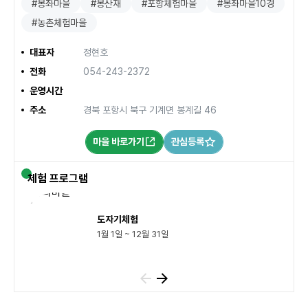
#봉좌마을
#봉산재
#포항체험마을
#봉좌마을10경
#농촌체험마을
대표자
정현호
전화
054-243-2372
운영시간
주소
경북 포항시 북구 기계면 봉계길 46
마을 바로가기
관심등록
체험 프로그램
도자기체험
1월 1일 ~ 12월 31일