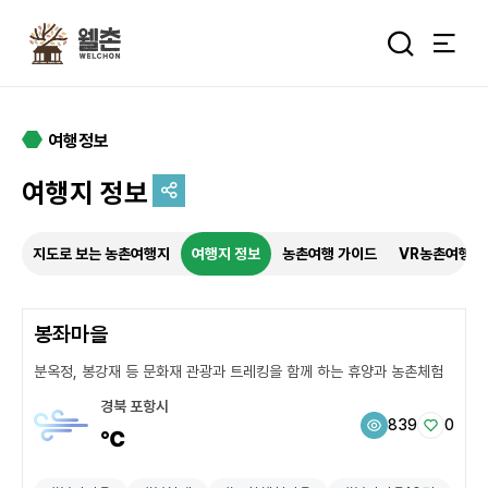
주메뉴
통합검색 
여행정보
여행지 정보
추억을 담는 여정
지도로 보는 농촌여행지
여행지 정보
농촌여행 가이드
VR농촌여행
특별한 순간을 여행 속에서
기록하세요.
봉좌마을
분옥정, 봉강재 등 문화재 관광과 트레킹을 함께 하는 휴양과 농촌체험
경북 포항시
839
0
℃