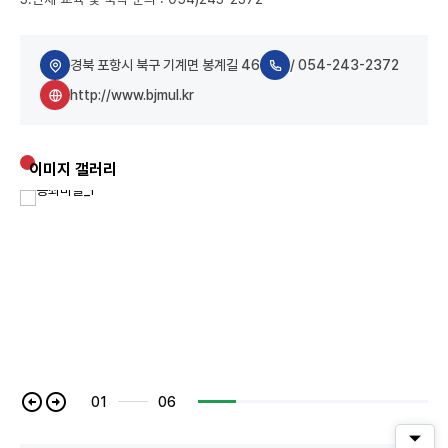
경북 포항시 북구 기계면 봉계길 46
/ 054-243-2372
http://www.bjmul.kr
이미지 갤러리
01
06
퀵메