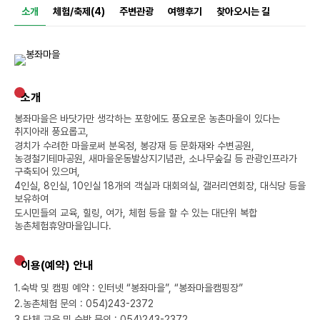
소개
체험/축제(4)
주변관광
여행후기
찾아오시는 길
소개
봉좌마을은 바닷가만 생각하는 포항에도 풍요로운 농촌마을이 있다는
취지아래 풍요롭고,
경치가 수려한 마을로써 분옥정, 봉강재 등 문화재와 수변공원,
농경철기테마공원, 새마을운동발상지기념관, 소나무숲길 등 관광인프라가
구축되어 있으며,
4인실, 8인실, 10인실 18개의 객실과 대회의실, 갤러리연회장, 대식당 등을
보유하여
도시민들의 교육, 힐링, 여가, 체험 등을 할 수 있는 대단위 복합
농촌체험휴양마을입니다.
이용(예약) 안내
1.
숙박 및 캠핑 예약 : 인터넷 “봉좌마을”, “봉좌마을캠핑장”
2.
농촌체험 문의 : 054)243-2372
3.
단체 교육 및 숙박 문의 : 054)243-2372