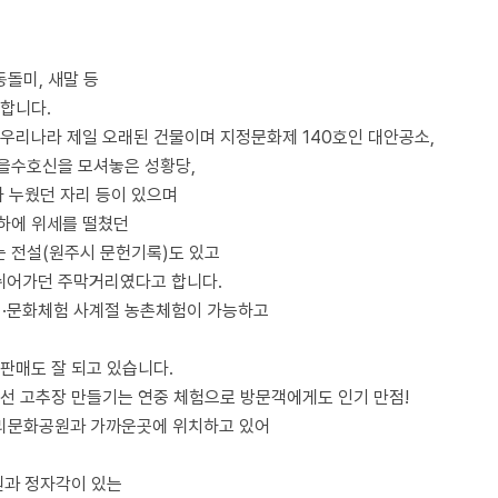
돌미, 새말 등
 합니다.
우리나라 제일 오래된 건물이며 지정문화제 140호인 대안공소,
마을수호신을 모셔놓은 성황당,
가 누웠던 자리 등이 있으며
하에 위세를 떨쳤던
는 전설(원주시 문헌기록)도 있고
쉬어가던 주막거리였다고 합니다.
·문화체험 사계절 농촌체험이 가능하고
판매도 잘 되고 있습니다.
약선 고추장 만들기는 연중 체험으로 방문객에게도 인기 만점!
경리문화공원과 가까운곳에 위치하고 있어
원과 정자각이 있는