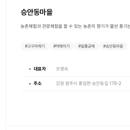
승안동마을
농촌체험과 관광체험을 할 수 있는 농촌의 향기가 물씬 풍기는
#고구마캐기
#떡메치기
#짚풀공예
#승안동마을
대표자
조영숙
주소
강원 원주시 흥업면 승안동길 178-2