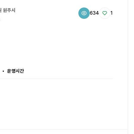
원 원주시
634
1
℃
운영시간