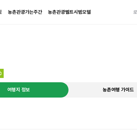
식
농촌관광가는주간
농촌관광벨트시범모델
특별한 
여행지 정보
농촌여행 가이드