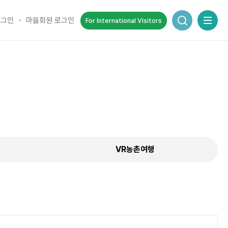
통합검색 창
로그인
마을회원 로그인
For International Visitors
추억을 담는 여정
순간을 여행 속에서 기록하세요.
VR농촌여행