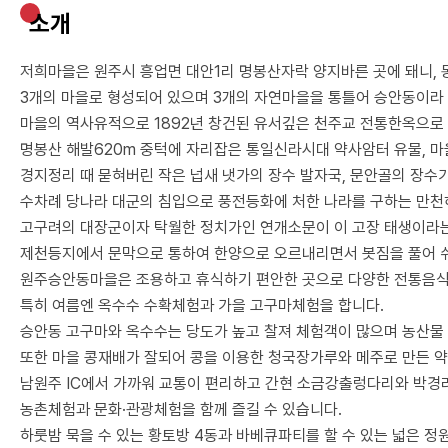
소개
저희마을은 원주시 흥업면 대안1리 명봉산자락 양지바른 곳에 돼니, 동
3개의 마을로 형성되어 있으며
3개의 자연마을을 통틀어 승안동이라
마을의 역사유적으로 1892년 창건된 유서깊은 천주교 전통한옥으로 
명봉산 해발620m 중턱에 자리잡은 통일신라시대 약사암터 유물, 
경지정리 때 묻혀버린 작은 넙새 냇가의 장수 발자국, 문안골의 장수
수차례 당나라 대군의 침입으로 풍전등화에 처한 나라를 구하는 만천
고구려의 대장군이자 탁월한 정치가인 연개소문이
이 고장 태생이라
제천등지에서 문막으로 통하여 한양으로 오르내리면서 봇짐을 풀어 
원주승안동마을은 조용하고 휴식하기 편안한 곳으로 다양한 전통음식
특히 여름엔 옥수수 수확체험과 가을 고구마체험을 합니다.
승안동 고구마와 옥수수는 당도가 높고 찰져 체험객이 많으며 농산물 
또한 마을 콩재배가 잘되어 콩을 이용한 청국장가루와 메주로 만든 
남원주 IC에서 가까워 교통이 편리하고 간현 소금강출렁다리와 박
농촌체험과 문화·관광체험을 함께 즐길 수 있습니다.
하룻밤 묵을 수 있는 황토방 4동과 바베큐파티를 할 수 있는 넓은 정