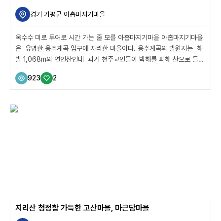
경기 가평군 아홉마지기마을
옥수수 미로 투어로 시간 가는 줄 모를 아홉마지기마을 아홉마지기마을
은 유명한 용추계곡 입구에 자리한 마을이다. 용추계곡의 발원지는 해
발 1,068m의 연인산인데 과거 천주교인들이 박해를 피해 산으로 들어
와 화전으로 넓은 평지를 가꾸어 척박한 땅에서도 잘 자라는 차조(좁쌀)
923
2
를 심었다. 다양한 체험 프로그램이 이뤄지는 아홉마지기 체험마을 좁쌀
을 아홉 말이나 뿌려 대규모로 농사를 지었던 옛 이야기에서 ‘아홉마지
기’란 마을 이름을 따왔는데 어른 손 한 줌이 ‘한 홉’이고, ‘한 말’은 백 홉
이니 아홉 말이면 18L에 달하는 어마어마한 양이다. ‘한 마지기’가 곡식
‘한 말’을 뿌려서 농사짓는 땅을 의미하는데 보통 한 마지기가 150평
정도이니 그 옛날 1,300평이 넘는 화전에서 얼마나 부지런히 농사를...
지리산 청정함 가득한 고산마을, 마근담마을