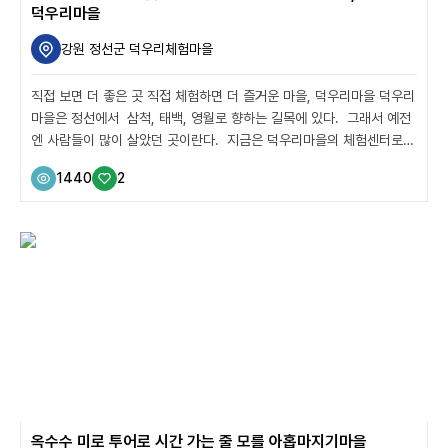
덕우리마을
강원 정선군 덕우리체험마을
직접 보면 더 좋은 곳 직접 체험하면 더 즐거운 마을, 덕우리마을 덕우리
마을은 정선에서 삼척, 태백, 영월로 향하는 길목에 있다. 그래서 예전
엔 사람들이 많이 살았던 곳이란다. 지금은 덕우리마을의 체험센터로
사용되고 있는 정덕분교 역시, 석탄 경기가 좋던 시절엔 두 개의 분교를
1440
2
거느린 본교였다고 한다. 하지만 어느 틈엔가 분교로 그리고 폐교로 이
어지는 시대의 흐름을 거스르지는 못했다. 그럼에도 여전히 변치 않는
것도 있다. 바로 이곳의 수려한 풍광 수려한 풍광은 덕우리마을의 자랑
이다 덕우리마을 앞을 지나는 물길은 조양강으로 흘러드는 어천. 물고
기가 많이 살고 있어 붙여진 이름이란다. 맑고 아름다운 어천 뒤로는
기암절벽들이 세상 그 무엇보다 멋진 배경으로 우뚝 서 있다. 마을을
넉넉...
옥수수 미로 투어로 시간 가는 줄 모를 아홉마지기마을