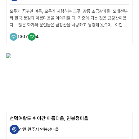
모두가 꿈꾸던 여름, 모두가 사랑하는 그곳 강릉 소금강마을 오래전부
터 한국 풍경의 아름다움을 이야기할 때 기준이 되는 것은 금강산이었
다. 많은 화가와 문인들은 금강산을 사랑하고 동경해 왔으며, 이런 애
정들은 또 다른 금강산을 만들어냈다. 거제 바다의 금강산, 해금강이
1307
4
그렇고, 강릉 오대산 길목 작은 금강산, 소금강이 그렇다. 하지만 소금
강 초입에 자리잡은 소금강마을 에코센터가 아름다운 것은 비단 그 풍
경 때문만은 아니다. 소금강마을이 아름다운 까닭은 지난 1970년, 대
한민국 명승 제1호로 지정된 소금강은 오대산의 동쪽 기슭에 자리 잡고
있다. 맑은 폭포와 다양한 기암괴석, 수려한 풍경이 마치 작은 금강산
과 같다는 의미로 지어진 이름이다. “여섯 개의 마을이 머리를 맞댄 지
...
선덕여왕도 쉬어간 아름다움, 연봉정마을
강원 원주시 연봉정마을