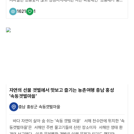
를 틀은 곳이라 붙여진 이름이다. 서울에서 멀지 않은 곳이지만 용문
1621
1
산, 유명산, 봉미산에 둘러 싸여 워낙 외진 곳에 있는 탓에 전쟁이 나는
지도 모르는 동네였다고 한다. 그 덕에 원시 자연생태계가 잘 보전되었
고 여전히 밤이면 반딧불이가 나타날 만큼 청정 환경을 지켜오고 있다.
그래서 초롱이둥지마을에 오면 꼭 들러야 하는 게 바로 편백나무숲이
다. 마을 뒷 자락에 자리 잡은 편백나무 숲은 아는 사람만 찾아가는 보
물 같은 곳이라 호젓하게 숲을 즐기며 산림욕을 즐기기 좋다. (피톤치드
가득한 편백나무숲...
자연의 선물 갯벌에서 맛보고 즐기는 농촌여행 충남 홍성
'속동갯벌마을'
충남 홍성군 속동갯벌마을
바다 자연이 살아 숨 쉬는 '속동 갯벌 마을' 서해 천수만에 위치한 ‘속
동갯벌마을’은 서해안 주변 물고기들의 산란 장소이자 서해안 생태 환
경의 보고였다. 이후 무분별한 개발로 인해 문제가 되기도 했지만, 최