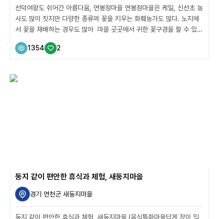
선덕여왕도 쉬어간 아름다움, 연봉정마을 연봉정마을은 케일, 신선초 농
사도 많이 짓지만 다양한 종류의 꽃을 키우는 화훼농가도 많다. 노지에
서 꽃을 재배하는 경우도 많아 마을 곳곳에서 귀한 꽃구경을 할 수 있는
마을이다. ‘연봉정’이란 마을 이름도 꽃과 관련있다. 예전 마을에는 큰
1354
2
연못이 있었는데 유독 연꽃이 많이 피어 ‘연봉정’이라 불리었다고 한다.
(마을 곳곳에서 귀한 꽃을 볼 수 있다) 마을에서 기르는 꽃 종류는 대략 1
5가지 내외인데 백합, 해바라기, 카라처럼 잘 알려진 꽃과 리시안셔스,
글라디올라스, 아킬레아처럼 평소에 보기 힘든 꽃들이다. “아스그레피
아스는 결혼식에서 많이 쓰이는 꽃이고 시네신스는 ‘영원한 사랑’이라는
꽃말처럼 프리저브드 플라워(보존화)로 사랑받는 꽃입니다. 그 외에도
아스틸베...
둥지 같이 편안한 휴식과 체험, 새둥지마을
경기 연천군 새둥지마을
둥지 같이 편안한 휴식과 체험, 새둥지마을 (음식특화마을답게 장이 익