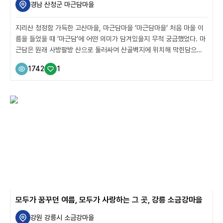
경남 산청군 마근담마을
지리산 청정함 가득한 고산마을, 마근담마을 ‘마근담마을’ 처음 마을 이
름을 들었을 때 ‘마근담’에 어떤 의미가 담겨있을지 무척 궁금했었다. 마
근담은 원래 사방팔방 산으로 둘러싸여 산골벽지에 위치해 막힌담으로
불리던 데서 유래해 지금의 마근담이란는 단어로 자리잡았다고 한다. 경
1742
1
남 산청, 해발 700m의 깊은 지리산 숲에 자리한 마근담마을은 농촌에
서 살고 싶어 도시를 떠나온 귀촌 1세대가 이룬 마을이다. 지리산국립공
원경남사무소 근처 대로변에서 좁은 길을 따라 20여분 올라가다가, ‘이
길에 끝에 정말 마을이 있을까?’ 의심이 강하게 들 무렵 겨우 만날 수 있
는 오지마을! 지리산 숲길을 20여분 달려 올라가야 닿을 수 있는 오지마
을 마을에서 처음 마주한 교육센터와 체험관은 오지마을이라는 별명과
어울리지 않...
모두가 꿈꾸던 여름, 모두가 사랑하는 그 곳, 강릉 소금강마을
강원 강릉시 소금강마을