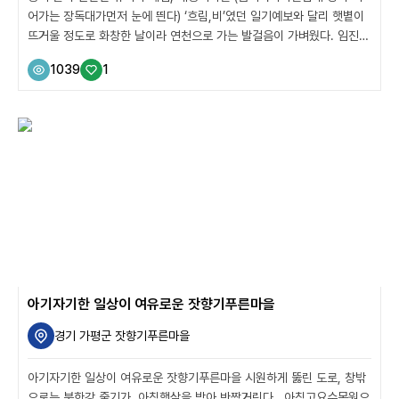
어가는 장독대가먼저 눈에 띈다) ‘흐림,비’였던 일기예보와 달리 햇볕이
뜨거울 정도로 화창한 날이라 연천으로 가는 발걸음이 가벼웠다. 임진강
을 끼고 있는 새둥지마을은 바로 앞에 100여년 된 느티나무 고목이 수
1039
1
문장처럼 떠억 허니 자리 잡고 강렬한 기운을 내뿜고 있었다. (마을의
수호신 같은 울창한 고목나무가 마을 앞을 지키고 있다.) “로터리 한 가
운데 고목이 있으니 마을을 지켜주는 수호신 같아요.” “멋지죠? 원래 옛
도로에서는 왼편에 있던 나무인데 새 도로가 생기면서 나무 주변으로 로
터리를 만들었어요. 이리 귀한 나무인데 함부로 벨 수 없지요” 이 지역
은 예전에 ‘새둔지’라는 지명으로 불렸었다. 90년도 후반에 홍수 피해
를 심하게 ...
아기자기한 일상이 여유로운 잣향기푸른마을
경기 가평군 잣향기푸른마을
아기자기한 일상이 여유로운 잣향기푸른마을 시원하게 뚫린 도로, 창밖
으로는 북한강 줄기가 아침햇살을 받아 반짝거린다. 아침고요수목원으