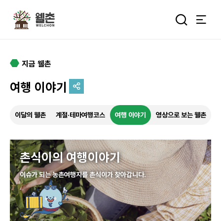
주메뉴
통합검색 
지금 웰촌
여행 이야기
추억을 담는 여정
이달의 웰촌
계절·테마여행코스
여행 이야기
영상으로 보는 웰촌
특별한 순간을 여행 속에서
기록하세요.
촌식이의 여행이야기
이슈가 되는 농촌여행지를 촌식이가 찾아갑니다.