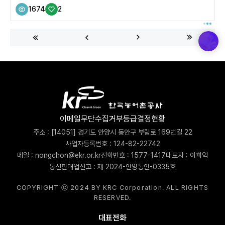
는 ‘농촌여행’을 떠나보는 건 어떨까? 신비한 동화 속 마을을 찾아가듯
1674
2
이 숲을 지나 배를 타고 호수를 건너면 나타나는 마을이 있다?! 바로 강
원도 춘천 숲속 깊숙이 자리 잡은 ‘누리삼마을’이다. 관할구역 상 춘천이
지만, 홍천 장남을 지나 깊숙이 들어간 후에야 누리삼마을을 만날 수 있
다. 예부터 산삼이 많이 난다고 하여 ‘산삼마을’이라 불린 누리삼마을
은 1973년 소양강댐이 만들어지면서 이주한 주민들이 형성한 마을이
다. 앞쪽으로는 가리산, 뒤쪽으로는 소양호가 펼쳐진 천혜의 자연 속...
이메일무단수집거부
등급결정현황
주소 : [14051] 경기도 안양시 동안구 부림로 169번길 22
사업자등록번호 : 124-82-22742
메일 : nongchon@ekr.or.kr
전화번호 : 1577-1417
대표자 : 이희억
통신판매업신고 : 제 2024-안양동안-0335호
COPYRIGHT ⓒ 2024 BY KRC Corporation. ALL RIGHTS
RESERVED.
대표전화