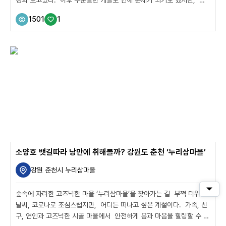
근에는 갯벌 관광과 함께 생태 환경 보존이 상생할 수 있도록 지역과 주
1501
1
민이 노력하고 있다. 홍성 8경 중 하나인 갯벌과 속동 전망대가 대표적
인 관광지로 꼽히며 2005년, 서해안 임해관광도로 개설과 함께 관광
객과 체험객 방문이 늘어나는 추세다. 서해안 갯벌은 세계 5대 갯벌 중
하나로 꼽힐 만큼 중요한 곳으로 물고기, 조개, 새우 등 많은 해양 생물
이 살고 있다. 또한, 풍부한 갯벌의 영양분은 오염물질을 정화하는 기
능도 하고 있으며, 수많을 해양생물은 체험 학습의 장이 ...
소양호 뱃길따라 낭만에 취해볼까? 강원도 춘천 ‘누리삼마을’
강원 춘천시 누리삼마을
퀵메
숲속에 자리한 고즈넉한 마을 ‘누리삼마을’을 찾아가는 길 부쩍 더워진
날씨, 코로나로 조심스럽지만, 어디든 떠나고 싶은 계절이다. 가족, 친
구, 연인과 고즈넉한 시골 마을에서 안전하게 몸과 마음을 힐링할 수 있