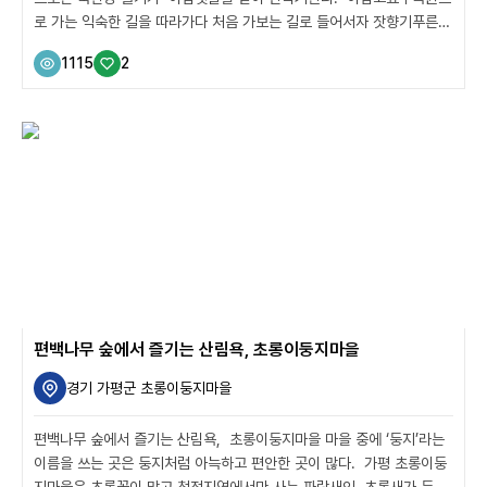
로 가는 익숙한 길을 따라가다 처음 가보는 길로 들어서자 잣향기푸른마
을이 나왔다. 축령산에서 흘러 내려오는 물줄기를 끼고 있는 잣향기푸
1115
2
른마을은 첫인상부터 아늑하고 편안했다. 마을 입구에 ‘천지문’이라고
적힌 일주문이 가장 먼저 눈에 들어왔다. “일주문이 있는 마을은 처음
본 것 같아요.” “다산과 풍년을 기원하고 환란을 막는 의미로 마을 사람
들이 마음으로 모아 2014년에 세웠습니다.” 정용수 위원장이 설명을
이었다. “옛 어르신들이 ‘삼태기혈’이라고 이야기 하시는데요. 곡식을
옮길 때 쓰는 삼태기처럼 한번 들어온 복이 빠져나가지 않아 예로부터
부유하고 풍족한...
편백나무 숲에서 즐기는 산림욕, 초롱이둥지마을
경기 가평군 초롱이둥지마을
편백나무 숲에서 즐기는 산림욕, 초롱이둥지마을 마을 중에 ‘둥지’라는
이름을 쓰는 곳은 둥지처럼 아늑하고 편안한 곳이 많다. 가평 초롱이둥
지마을은 초롱꽃이 많고 청정지역에서만 사는 파랑새인 초롱새가 둥지