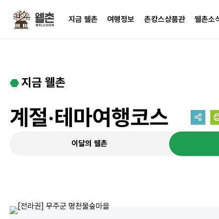
주메뉴
지금 웰촌
여행정보
촌캉스상품관
웰촌소
지금 웰촌
계절·테마여행코스
이달의 웰촌