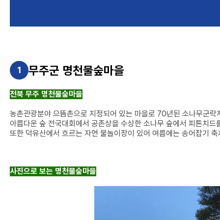
무주군 명천물숲마을
1
전북 무주 명천물숲마을
농촌관광분야 으뜸촌으로 지정되어 있는 마을로 70년된 소나무군락지
아름다운 숲 전국대회에서 공존상을 수상한 소나무 숲에서 피톤치드를
또한 덕유산에서 흐르는 자연 물놀이장이 있어 여름에는 송어잡기 축
사진으로 보는 명천물숲마을