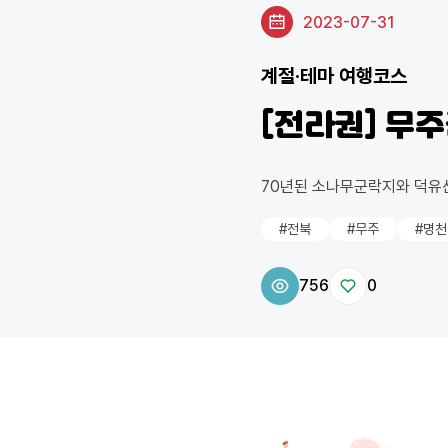
2023-07-31
계절·테마 여행코스
[전라권] 무
70년된 소나무군락지와 덕유
#전북
#무주
#명
756
0