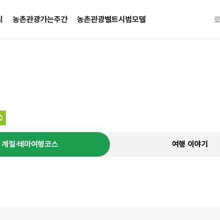
식
농촌관광가는주간
농촌관광벨트시범모델
특별한 
계절·테마여행코스
여행 이야기