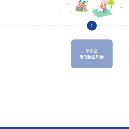
무주군
명천물숲마을