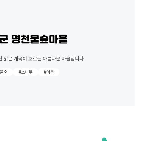
주군 명천물숲마을
산 맑은 계곡이 흐르는 아름다운 마을입니다
천물숲
#소나무
#여름