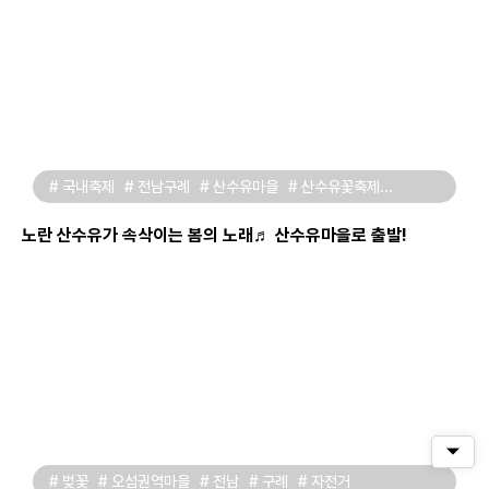
# 국내축제
# 전남구례
# 산수유마을
# 산수유꽃축제
# 아이와가볼만한곳
# 구례가볼만한곳
# 봄여행지
# 피크닉
# 봄나들이
# 촌캉스
노란 산수유가 속삭이는 봄의 노래♬ 산수유마을로 출발!
퀵메
# 벚꽃
# 오섬권역마을
# 전남
# 구례
# 자전거