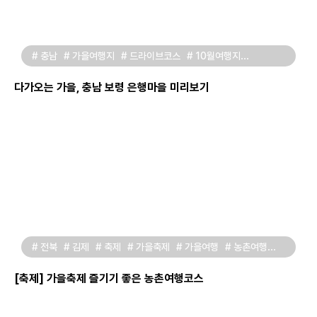
# 충남
# 가을여행지
# 드라이브코스
# 10월여행지
# 국내여행지
# 은행나무
# 가을풍경
# 보령여행코스
# 철길풍경
# 가을단풍여행
# 국내가을여행
다가오는 가을, 충남 보령 은행마을 미리보기
# 전북
# 김제
# 축제
# 가을축제
# 가을여행
# 농촌여행
# 농촌체험
# 금산사
# 삶의향기
# 벽골제민속유물전시관
# 김제지평선축제
# 벽골제마을
[축제] 가을축제 즐기기 좋은 농촌여행코스