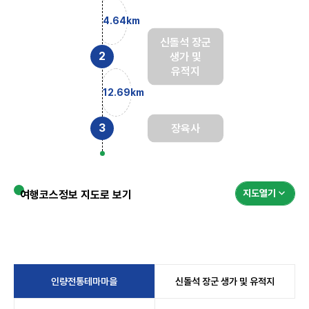
4.64km
신돌석 장군
생가 및
유적지
12.69km
장육사
지도열기
여행코스정보 지도로 보기
인량전통테마마을
신돌석 장군 생가 및 유적지