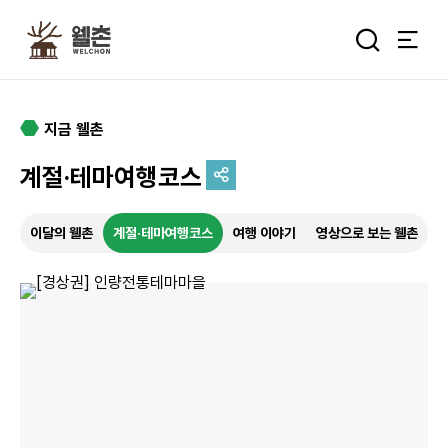
주메뉴
통합검색 
지금 웰촌
계절·테마여행코스
추억을 담는 여정
이달의 웰촌
계절·테마여행코스
여행 이야기
영상으로 보는 웰촌
특별한 순간을 여행 속에서
기록하세요.