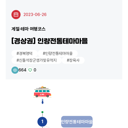
2023-06-26
계절·테마 여행코스
[경상권] 인량전통테마마을
#경북영덕
#인량전통테마마을
#신돌석장군생가및유적지
#장육사
664
0
인량전통테마마을