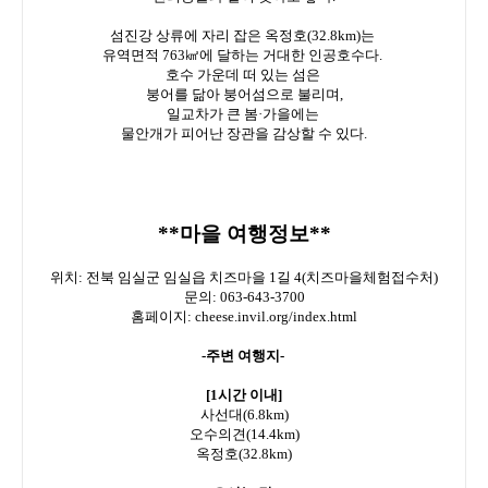
섬진강 상류에 자리 잡은 옥정호(32.8km)는
유역면적 763㎢에 달하는 거대한 인공호수다.
호수 가운데 떠 있는 섬은
붕어를 닮아 붕어섬으로 불리며,
일교차가 큰 봄·가을에는
물안개가 피어난 장관을 감상할 수 있다.
**마을 여행정보**
위치: 전북 임실군 임실읍 치즈마을 1길 4(치즈마을체험접수처)
문의: 063-643-3700
홈페이지: cheese.invil.org/index.html
-주변 여행지-
[1시간 이내]
사선대(6.8km)
오수의견(14.4km)
옥정호(32.8km)