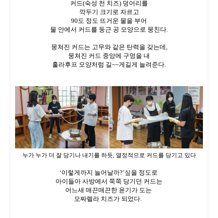
커드(숙성 전 치즈) 덩어리를
깍두기 크기로 자르고
90도 정도 뜨거운 물을 부어
물 안에서 커드를 둥근 공 모양으로 뭉친다.
뭉쳐진 커드는 고무와 같은 탄력을 갖는데,
뭉쳐진 커드 중앙에 구멍을 내
훌라후프 모양처럼 길~~게길게 늘려준다.
누가 누가 더 잘 당기나 내기를 하듯, 열정적으로 커드를 당기고 있다
‘이렇게까지 늘어날까?’싶을 정도로
아이들아 사방에서 쭉쭉 당기던 커드는
어느새 매끈매끈한 윤기가 도는
모짜렐라 치즈가 되었다.