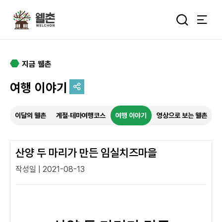
주메뉴
통합검색 
지금 웰촌
여행 이야기
추억을 담는 여정
이달의 웰촌
계절·테마여행코스
여행 이야기
영상으로 보는 웰촌
특별한 순간을 여행 속에서
기록하세요.
산양 두 마리가 만든 임실치즈마을
작성일 | 2021-08-13