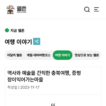
주메뉴
통합검색 
지금 웰촌
여행 이야기
추억을 담는 여정
이달의 웰촌
계절·테마여행코스
여행 이야기
영상으로 보는 웰촌
특별한 순간을 여행 속에서
기록하세요.
역사와 예술을 간직한 충북여행, 증평
장이익어가는마을
작성일 | 2023-11-17