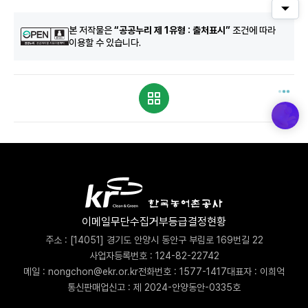
퀵메
본 저작물은
“공공누리 제 1유형 : 출처표시”
조건에 따라
이용할 수 있습니다.
이메일무단수집거부
등급결정현황
주소 : [14051] 경기도 안양시 동안구 부림로 169번길 22
사업자등록번호 : 124-82-22742
메일 : nongchon@ekr.or.kr
전화번호 : 1577-1417
대표자 : 이희억
통신판매업신고 : 제 2024-안양동안-0335호