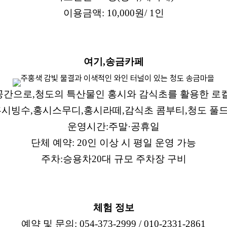
이용금액
: 10,000
원
/ 1
인
여기
,
송금카페
공간으로
,
청도의 특산물인 홍시와 감식초를 활용한 로
홍시빙수
,
홍시스무디
,
홍시라떼
,
감식초 콤부티
,
청도 풀
운영시간
:
주말
·
공휴일
단체 예약
: 20
인 이상 시 평일 운영 가능
주차
:
승용차
20
대 규모 주차장 구비
체험 정보
예약 및 문의
: 054-373-2999 / 010-2331-2861