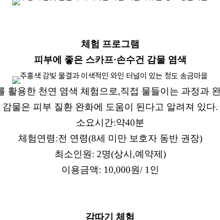
체험 프로그램
피부에 좋은 스카프
·
손수건 감물 염색
를 활용한 천연 염색 체험으로
,
직접 물들이는 과정과 
감물은 피부 질환 완화에 도움이 된다고 알려져 있다
.
소요시간
:
약
40
분
체험연령
:
전 연령
(8
세 미만 보호자 동반 권장
)
최소인원
: 2
명
(
상시
,
예약제
)
이용금액
: 10,000
원
/ 1
인
감따기 체험