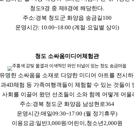
청도
9
경 중 제
8
경에 해당한다
.
주소
:
경북 청도군 화양읍 송금길
100
운영시간
: 10:00~18:00 (
계절
·
요일별 상이
)
청도 소싸움미디어체험관
유명한 소싸움을 소재로 다양한 미디어 아트를 전시하
임과
4D
체험 등 가족여행객들이 체험할 수 있는 것들이 
 사회를 이끌어 왔던 선조들이 소와 함께 어떻게 어울
주소
:
경북 청도군 화양읍 남성현로
364
운영시간
:
매일
09:30~17:00 (
월 정기휴무
)
이용요금
:
일반
3,000
원
/
어린이
,
청소년
2,000
원