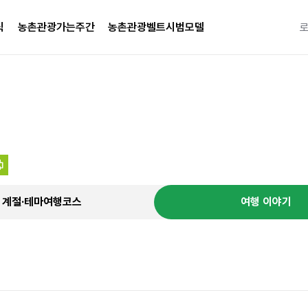
식
농촌관광가는주간
농촌관광벨트시범모델
특별한 
계절·테마여행코스
여행 이야기