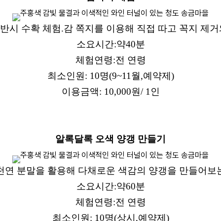
 반시 수확 체험
.
감 쪽지를 이용해 직접 따고 꼭지 제거
소요시간
:
약
40
분
체험연령
:
전 연령
최소인원
: 10
명
(9~11
월
,
예약제
)
이용금액
: 10,000
원
/ 1
인
알록달록 오색 양갱 만들기
천연 분말을 활용해 다채로운 색감의 양갱을 만들어보
소요시간
:
약
60
분
체험연령
:
전 연령
최소인원
: 10
명
(
상시
,
예약제
)