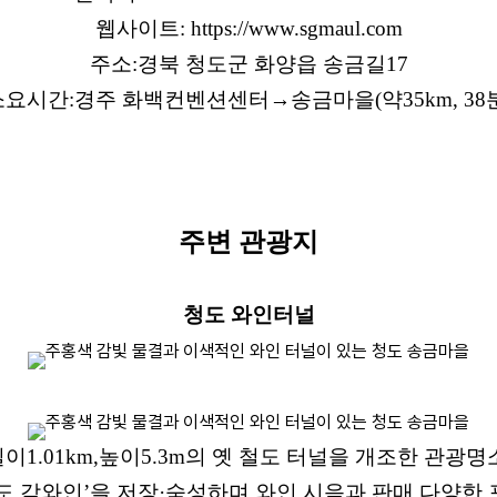
웹사이트
: https://www.sgmaul.com
주소
:
경북 청도군 화양읍 송금길
17
소요시간
:
경주 화백컨벤션센터
→
송금마을
(
약
35km, 38
주변 관광지
청도 와인터널
길이
1.01km,
높이
5.3m
의 옛 철도 터널을 개조한 관광명
도 감와인
’
을 저장
·
숙성하며
,
와인 시음과 판매
,
다양한 