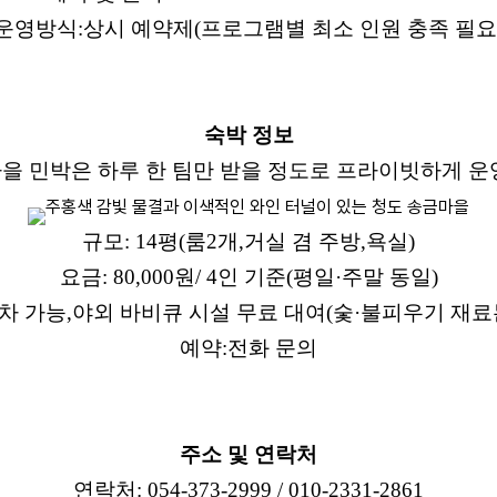
운영방식
:
상시 예약제
(
프로그램별 최소 인원 충족 필요
숙박 정보
을 민박은 하루 한 팀만 받을 정도로 프라이빗하게 
규모
: 14
평
(
룸
2
개
,
거실 겸 주방
,
욕실
)
요금
: 80,000
원
/ 4
인 기준
(
평일
·
주말 동일
)
차 가능
,
야외 바비큐 시설 무료 대여
(
숯
·
불피우기 재료
예약
:
전화 문의
주소 및 연락처
연락처
: 054-373-2999 / 010-2331-2861