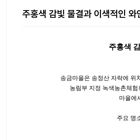
주홍색 감빛 물결과 이색적인 와
주홍색 감
송금마을은 송정산 자락에 위
농림부 지정 녹색농촌체
마을에
주요 명