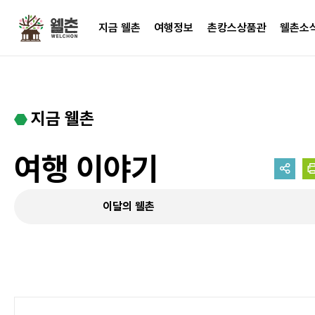
주메뉴
지금 웰촌
여행정보
촌캉스상품관
웰촌소
지금 웰촌
여행 이야기
이달의 웰촌