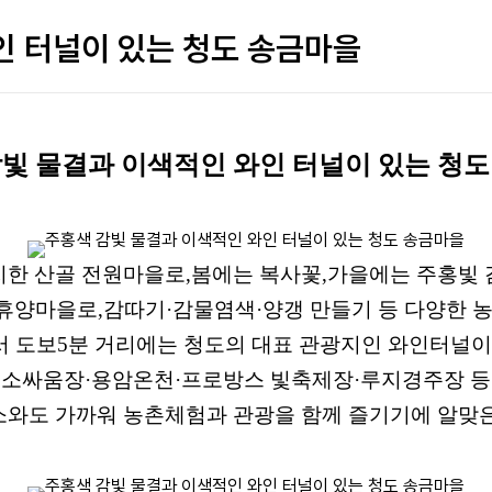
인 터널이 있는 청도 송금마을
빛 물결과 이색적인 와인 터널이 있는 청
치한 산골 전원마을로
,
봄에는 복사꽃
,
가을에는 주홍빛 
험휴양마을로
,
감따기
·
감물염색
·
양갱 만들기 등 다양한 
서 도보
5
분 거리에는 청도의 대표 관광지인 와인터널이
소싸움장
·
용암온천
·
프로방스 빛축제장
·
루지경주장 등
소와도 가까워 농촌체험과 관광을 함께 즐기기에 알맞