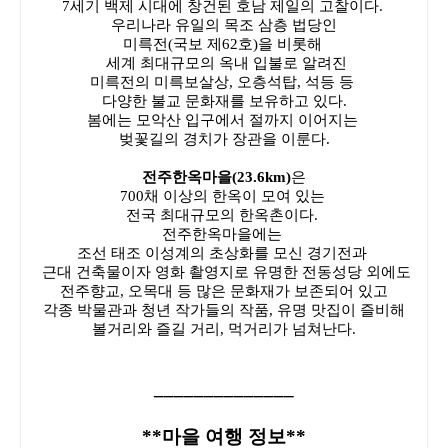
7세기 백제 시대에 창건된 호남 제일의 고찰이다.
우리나라 유일의 목조 삼층 법당인
미륵전(국보 제62호)을 비롯해
세계 최대규모의 옥내 입불로 알려진
미륵전의 미륵보살상, 오층석탑, 석등 등
다양한 불교 문화재를 보유하고 있다.
봄에는 모악산 입구에서 절까지 이어지는
벚꽃길의 경치가 장관을 이룬다.
전주한옥마을(23.6km)
은
700채 이상의 한옥이 모여 있는
전국 최대규모의 한옥촌이다.
전주한옥마을에는
조선 태조 이성계의 초상화를 모신 경기전과
근대 건축물이자 영화 촬영지로 유명한 전동성당 외에도
전주향교, 오목대 등 많은 문화재가 보존되어 있고
각종 박물관과 청년 작가들의 작품, 유명 맛집이 즐비해
볼거리와 즐길 거리, 먹거리가 넘쳐난다.
______________
**마을 여행 정보**