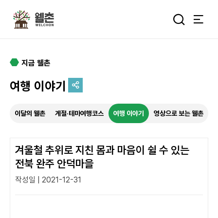
주메뉴
통합검색 
지금 웰촌
여행 이야기
추억을 담는 여정
이달의 웰촌
계절·테마여행코스
여행 이야기
영상으로 보는 웰촌
특별한 순간을 여행 속에서
기록하세요.
겨울철 추위로 지친 몸과 마음이 쉴 수 있는
전북 완주 안덕마을
작성일 | 2021-12-31