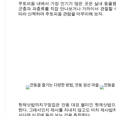
주토피움 내에서 가장 인기가 많은 곳은 실내 동물
곤충과 파충류를 직접 만나보거나 가까이서 관찰할 수
따라 산책하며 주토피움 관람을 마무리해 보자.
헛제삿밥까치구멍집은 안동 대표 별미인 헛제삿밥으로
한다. 그래서인지 제사를 지내지 않고도 마치 제사밥처
싶다면 이곳에 들러 보는 것을 추천한다.