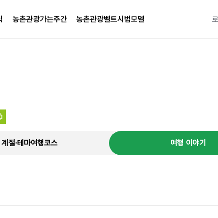
식
농촌관광가는주간
농촌관광벨트시범모델
특별한 
계절·테마여행코스
여행 이야기