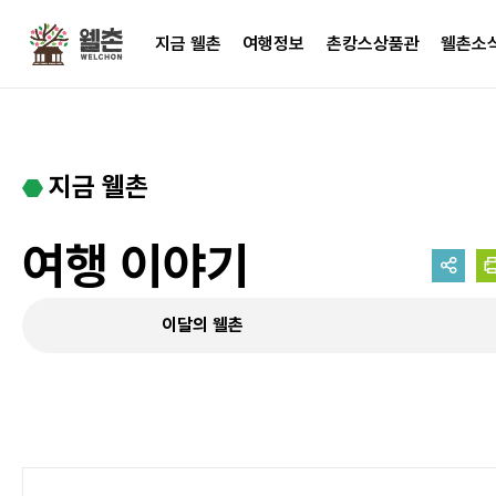
주메뉴
지금 웰촌
여행정보
촌캉스상품관
웰촌소
지금 웰촌
여행 이야기
이달의 웰촌