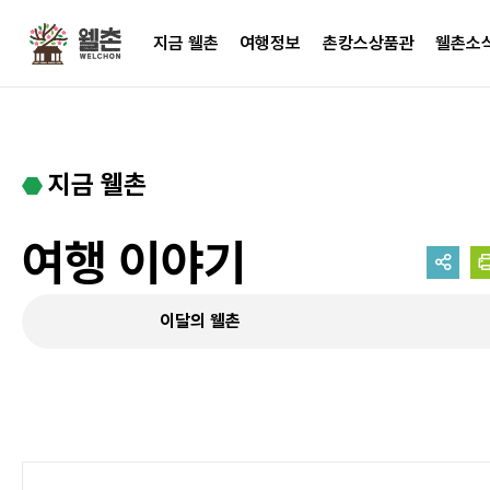
주메뉴
지금 웰촌
여행정보
촌캉스상품관
웰촌소
지금 웰촌
여행 이야기
이달의 웰촌