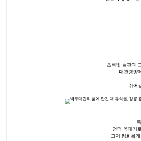
초록빛 들판과 
대관령양떼
쉬어갈
특
언덕 꼭대기로
그저 평화롭게