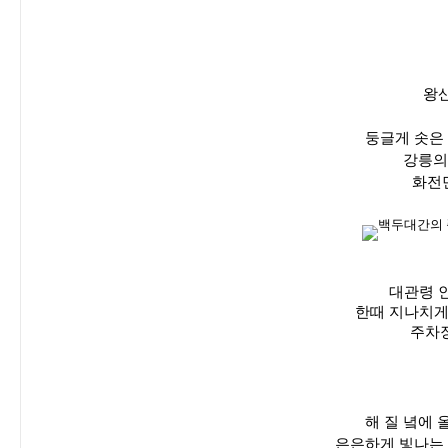
왕산
둥글게 솟은
강릉의
화전
대관령 
한때 지나치게
주차장
해 질 녘에
은은하게 빛나는 