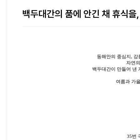
백두대간의 품에 안긴 채 휴식을
동해안의 중심지, 강
자연의
백두대간이 만들어 낸 
여름과 가을
35
번 