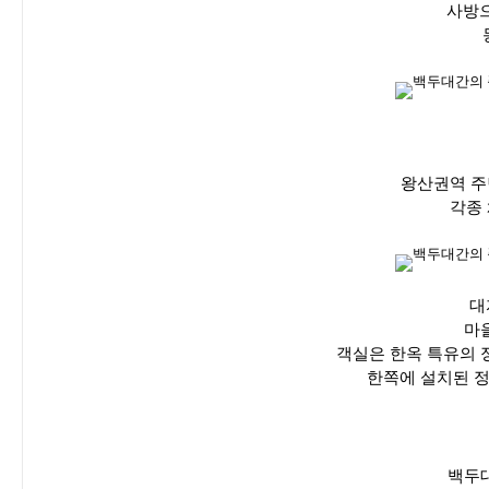
사방으
왕산권역 주
각종
대
마
객실은 한옥 특유의 
한쪽에 설치된 정
백두대