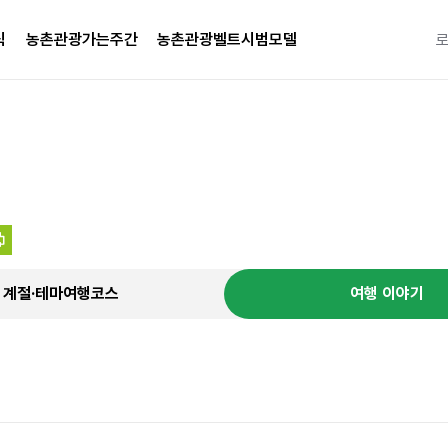
식
농촌관광가는주간
농촌관광벨트시범모델
특별한 
계절·테마여행코스
여행 이야기