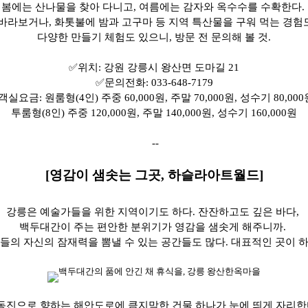
봄에는 산나물을 찾아 다니고, 여름에는 감자와 옥수수를 수확한다.
바라보거나, 화톳불에 밤과 고구마 등 지역 특산물을 구워 먹는 경험도
다양한 만들기 체험도 있으니, 방문 전 문의해 볼 것.
✅
위치: 강원 강릉시 왕산면 도마길 21
✅
문의전화: 033-648-7179
객실요금: 원룸형(4인) 주중 60,000원, 주말 70,000원, 성수기 80,000
투룸형(8인) 주중 120,000원, 주말 140,000원, 성수기 160,000원
--
[
영감이 샘솟는 그곳, 하슬라아트월드]
강릉은 예술가들을 위한 지역이기도 하다. 잔잔하고도 깊은 바다,
백두대간이 주는 편안한 분위기가 영감을 샘솟게 해주니까.
들의 자신의 잠재력을 뽐낼 수 있는 공간들도 많다. 대표적인 곳이 
동진으로 향하는 해안도로에 큼지막한 건물 하나가 눈에 띄게 자리한