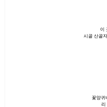
이
시골 산골자
꽃양귀비
리