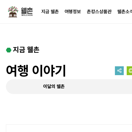
주메뉴
지금 웰촌
여행정보
촌캉스상품관
웰촌소
지금 웰촌
여행 이야기
이달의 웰촌