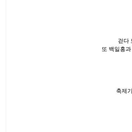
걷다 
또 백일홍과
축제기