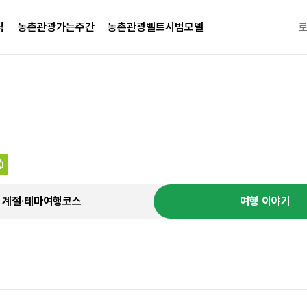
식
농촌관광가는주간
농촌관광벨트시범모델
특별한 
계절·테마여행코스
여행 이야기