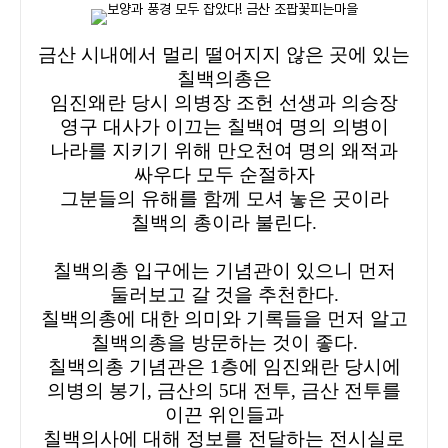
금산 시내에서 멀리 떨어지지 않은 곳에 있는
칠백의총은
임진왜란 당시 의병장 조헌 선생과 의승장
영구 대사가 이끄는 칠백여 명의 의병이
나라를 지키기 위해 만오천여 명의 왜적과
싸우다 모두 순절하자
그분들의 유해를 함께 모셔 놓은 곳이라
칠백의 총이라 불린다.
칠백의총 입구에는 기념관이 있으니 먼저
둘러보고 갈 것을 추천한다.
칠백의총에 대한 의미와 기록들을 먼저 알고
칠백의총을 방문하는 것이 좋다.
칠백의총 기념관은 1층에 임진왜란 당시에
의병의 봉기, 금산의 5대 전투, 금산 전투를
이끈 위인들과
칠백의사에 대해 정보를 전달하는 전시실로