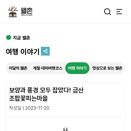
주메뉴
통합검색 
지금 웰촌
여행 이야기
추억을 담는 여정
이달의 웰촌
계절·테마여행코스
여행 이야기
영상으로 보는 웰촌
특별한 순간을 여행 속에서
기록하세요.
보양과 풍경 모두 잡았다! 금산
조팝꽃피는마을
작성일 | 2023-11-20