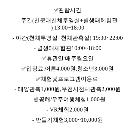
✅관람시간
- 주간
(
천문대
천체투영실
+
별
생태체험관
) 13:00~18:00
- 야간
(
천체투영실
+
천체관측실
) 19:30~22:00
- 별
생태
체험관
10:00~18:00
✅휴관일
:
매주
월요일
✅입장료
:
어른
4,000
원
,
청소년
3,000
원
✅체험
및
프로그램
이용료
- 태양
관측
1,000
원
,
우천
시
천체관측
2,000
원
- 빛공해
/
우주여행
체험
1,000
원
- VR
체험
2,000
원
- 만들기
체험
3,000~10,000
원