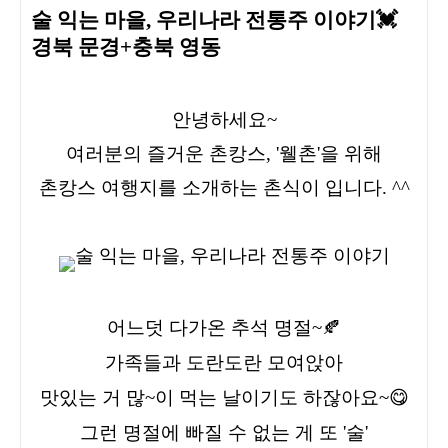
술 익는 마을, 우리나라 전통주 이야기💓
경북 문경+충북 영동
안녕하세요
~
여러분의 즐거운 촌캉스
, '
웰촌
'
을 위해
촌캉스 여행지를 소개하는 촌식이 입니다
. ^^
어느덧 다가온 추석 명절~🍂
가족들과 도란도란 모여앉아
맛있는 거 많~이 먹는 날이기도 하잖아요~😋
그런 명절에 빠질 수 없는 게 또 '술'