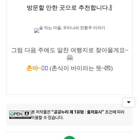
방문할 만한 곳으로 추천합니다.🍾
그럼 다음 주에도 알찬 여행지로 찾아올게요~
🤗
촌바~
🖐🏻
(촌식이 바이라는 뜻~💌)
퀵메
본 저작물은
“공공누리 제 1유형 : 출처표시”
조건에 따라
이용할 수 있습니다.