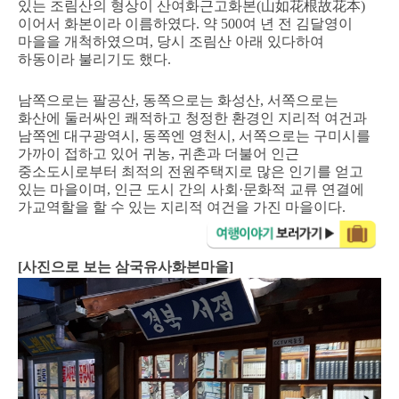
있는 조림산의 형상이 산여화근고화본(山如花根故花本)
이어서 화본이라 이름하였다. 약 500여 년 전 김달영이
마을을 개척하였으며, 당시 조림산 아래 있다하여
하동이라 불리기도 했다.
남쪽으로는 팔공산, 동쪽으로는 화성산, 서쪽으로는
화산에 둘러싸인 쾌적하고 청정한 환경인 지리적 여건과
남쪽엔 대구광역시, 동쪽엔 영천시, 서쪽으로는 구미시를
가까이 접하고 있어 귀농, 귀촌과 더불어 인근
중소도시로부터 최적의 전원주택지로 많은 인기를 얻고
있는 마을이며, 인근 도시 간의 사회·문화적 교류 연결에
가교역할을 할 수 있는 지리적 여건을 가진 마을이다.
[사진으로 보는 삼국유사화본마을]