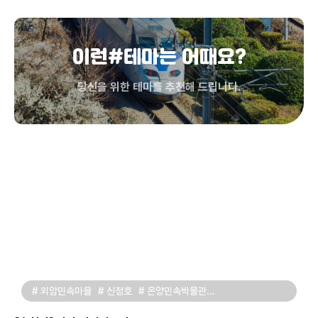
이런#테마는 어때요?
당신을 위한 테마를 추천해 드립니다.
# 외암민속마을
# 신정호
# 온양민속박물관
# 피나클랜드 수목원