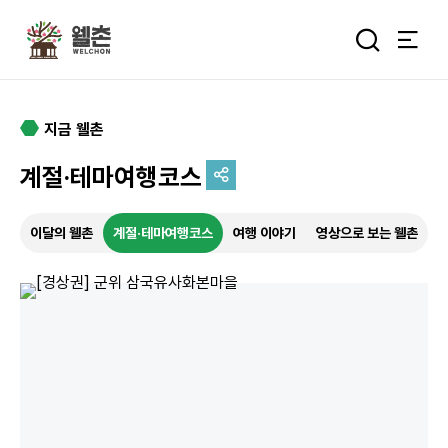
주메뉴
통합검색 
지금 웰촌
계절·테마여행코스
추억을 담는 여정
이달의 웰촌
계절·테마여행코스
여행 이야기
영상으로 보는 웰촌
특별한 순간을 여행 속에서
기록하세요.