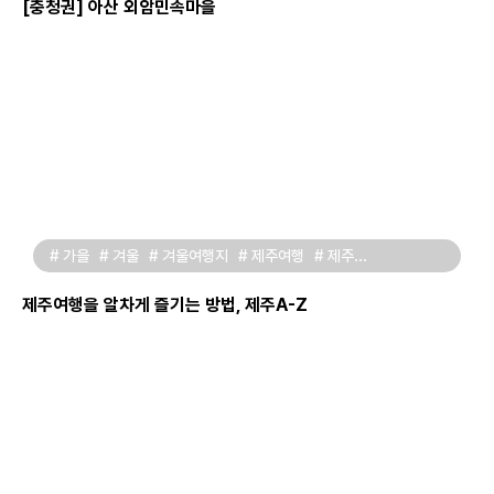
[충청권] 아산 외암민속마을
# 가을
# 겨울
# 겨울여행지
# 제주여행
# 제주
# 제주가볼만한곳
제주여행을 알차게 즐기는 방법, 제주A-Z