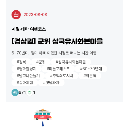
2023-08-08
계절·테마 여행코스
[경상권] 군위 삼국유사화본마을
6~70년대, 엄마 아빠 어렸던 시절로 떠나는 시간 여행
#경북
#군위
#삼국유사화본마을
#영화촬영지
#리틀포레스트
#60~70년대
#달고나만들기
#추억의도시락
#화본역
#승마체험
#옛날과자
671
1