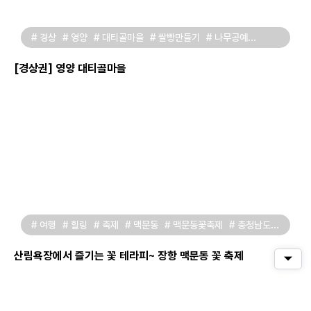
# 경상
# 영양
# 대티골마을
# 쌀빵만들기
# 나무공예
# 피자만들기
# 생태체험
# 산채비빔밥
# 외씨버선길
[경상권] 영양 대티골마을
# 여행
# 힐링
# 축제
# 맥문동
# 맥문동꽃축제
# 충청남도
# 서천
# 충남서천
# 테라피
# 국내가볼만한곳
# 8월축제
# 촌캉스
산림욕장에서 즐기는 꽃 테라피~ 장항 맥문동 꽃 축제
퀵메