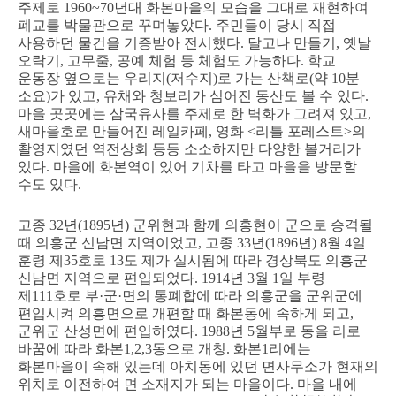
주제로 1960~70년대 화본마을의 모습을 그대로 재현하여
폐교를 박물관으로 꾸며놓았다. 주민들이 당시 직접
사용하던 물건을 기증받아 전시했다. 달고나 만들기, 옛날
오락기, 고무줄, 공예 체험 등 체험도 가능하다. 학교
운동장 옆으로는 우리지(저수지)로 가는 산책로(약 10분
소요)가 있고, 유채와 청보리가 심어진 동산도 볼 수 있다.
마을 곳곳에는 삼국유사를 주제로 한 벽화가 그려져 있고,
새마을호로 만들어진 레일카페, 영화 <리틀 포레스트>의
촬영지였던 역전상회 등등 소소하지만 다양한 볼거리가
있다. 마을에 화본역이 있어 기차를 타고 마을을 방문할
수도 있다.
고종 32년(1895년) 군위현과 함께 의흥현이 군으로 승격될
때 의흥군 신남면 지역이었고, 고종 33년(1896년) 8월 4일
훈령 제35호로 13도 제가 실시됨에 따라 경상북도 의흥군
신남면 지역으로 편입되었다. 1914년 3월 1일 부령
제111호로 부·군·면의 통폐합에 따라 의흥군을 군위군에
편입시켜 의흥면으로 개편할 때 화본동에 속하게 되고,
군위군 산성면에 편입하였다. 1988년 5월부로 동을 리로
바꿈에 따라 화본1,2,3동으로 개칭. 화본1리에는
화본마을이 속해 있는데 아치동에 있던 면사무소가 현재의
위치로 이전하여 면 소재지가 되는 마을이다. 마을 내에