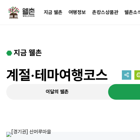
주메뉴
지금 웰촌
여행정보
촌캉스상품관
웰촌소
지금 웰촌
계절·테마여행코스
이달의 웰촌