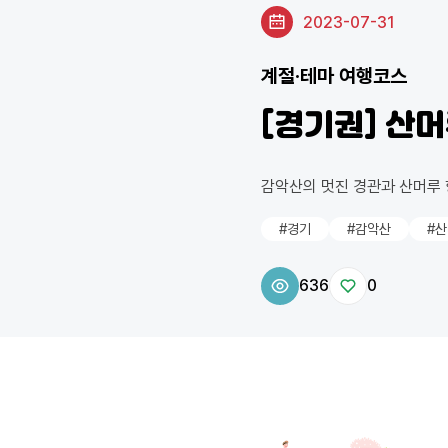
2023-07-31
계절·테마 여행코스
[경기권] 산
감악산의 멋진 경관과 산머루 
#경기
#감악산
#
636
0