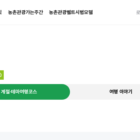
식
농촌관광가는주간
농촌관광벨트시범모델
특별한 
계절·테마여행코스
여행 이야기