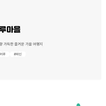
머루마을
향 가득한 즐거운 가을 여행지
산머루
#와인