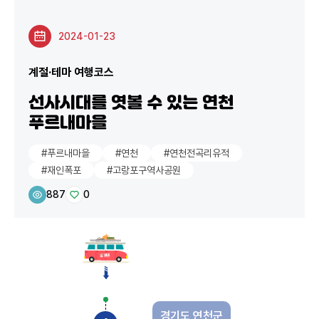
2024-01-23
계절·테마 여행코스
선사시대를 엿볼 수 있는 연천
푸르내마을
#푸르내마을
#연천
#연천전곡리유적
#재인폭포
#고랑포구역사공원
887
0
경기도 연천군