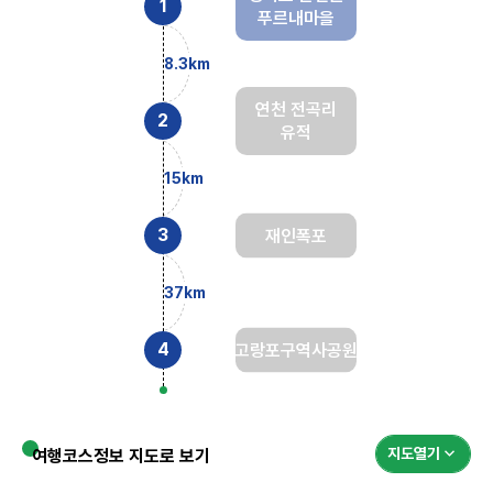
푸르내마을
8.3km
연천 전곡리
유적
15km
재인폭포
37km
고랑포구역사공원
지도열기
여행코스정보 지도로 보기