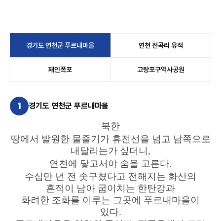
경기도 연천군 푸르내마을
연천 전곡리 유적
재인폭포
고랑포구역사공원
1
경기도 연천군 푸르내마을
북한
땅에서 발원한 물줄기가 휴전선을 넘고 남쪽으로
내달리는가 싶더니,
연
천에 닿고서야 숨을 고른다.
수십만 년 전 솟구쳤다고 전해지는 화산의
흔적이 남아 굽이치는 한탄강과
화려한 조화를 이루는 그곳에 푸르내마을이
있다.