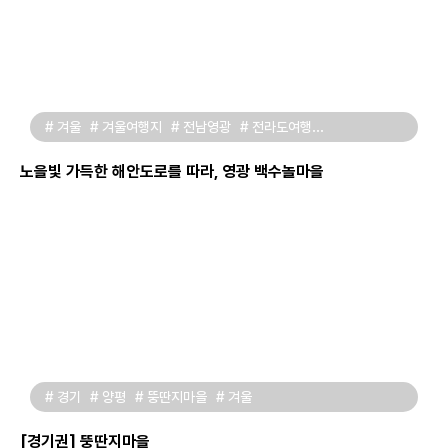
# 겨울
# 겨울여행지
# 전남영광
# 전라도여행
# 영광가볼만한곳
# 가족여행
# 2월여행지
# 백수놀마을
# 바다여행지
# 해안도로
노을빛 가득한 해안도로를 따라, 영광 백수놀마을
# 경기
# 양평
# 뚱딴지마을
# 겨울
[경기권] 뚱딴지마을