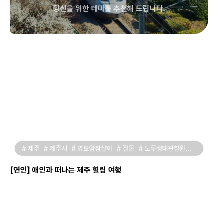
당신을 위한 테마를 추천해 드립니다.
# 제주
# 제주시
# 명도암참살이
# 절물
# 노루생태관찰원
# 절물자연휴양림
# 에코랜드
# 이호테우해수욕장
[연인] 애인과 떠나는 제주 힐링 여행