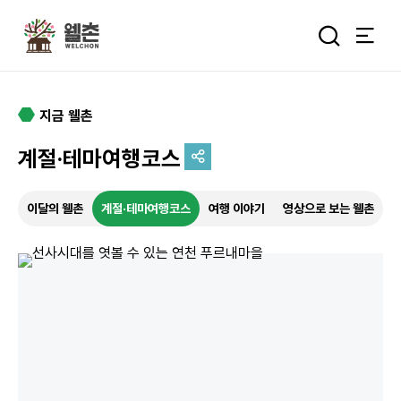
주메뉴
통합검색 
지금 웰촌
계절·테마여행코스
추억을 담는 여정
이달의 웰촌
계절·테마여행코스
여행 이야기
영상으로 보는 웰촌
특별한 순간을 여행 속에서
기록하세요.