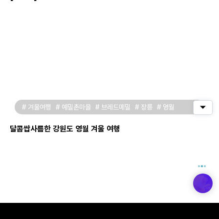
# 겨울여행
# 예밀촌마을
# 브레드메밀
# 장릉
# 영월
퀵메
달콤쌉사름한 강원도 영월 겨울 여행