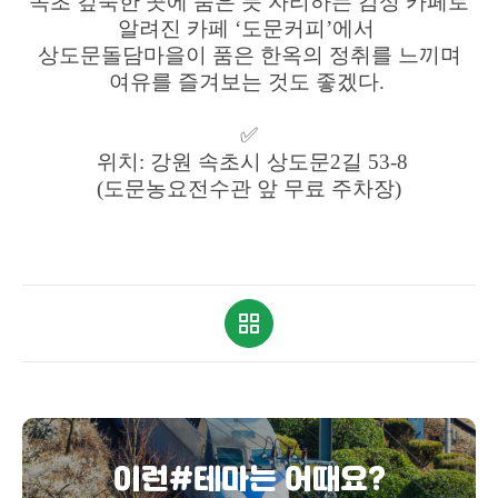
속초 깊숙한 곳에 숨은 듯 자리하는 감성 카페로
알려진 카페 ‘도문커피’에서
상도문돌담마을이 품은 한옥의 정취를 느끼며
여유를 즐겨보는 것도 좋겠다.
✅
위치: 강원 속초시 상도문2길 53-8
(도문농요전수관 앞 무료 주차장)
이런#테마는 어때요?