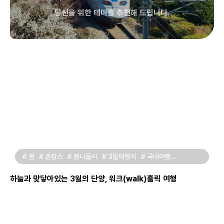
당신을 위한 테마를 추천해 드립니다.
# 봄
# 촌캉스
# 봄나들이
# 3월여행지
# 국내여행
# 봄에가볼만한곳
# 국내가볼만한곳
# 충북단양
하늘과 맞닿아있는 3월의 단양, 워크(walk)홀릭 여행