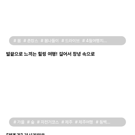
# 봄
# 촌캉스
# 봄나들이
# 드라이브
# 4월여행지
# 경남창녕
# 창녕가볼만한곳
# 걷기좋은곳
발끝으로 느끼는 힐링 여행! 걸어서 창녕 속으로
# 가을
# 숲
# 자전거코스
# 제주
# 제주여행
# 동백
# 가시리마을
# 삼성혈
# 동백마을
# 제주여행지추천