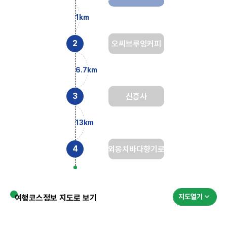
1km
오씨브루잉커피
6.7km
신흥사
13km
외옹치바다향기로
지도열기
여행코스정보 지도로 보기