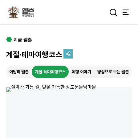
주메뉴
통합검색 
지금 웰촌
계절·테마여행코스
추억을 담는 여정
이달의 웰촌
계절·테마여행코스
여행 이야기
영상으로 보는 웰촌
특별한 순간을 여행 속에서
기록하세요.