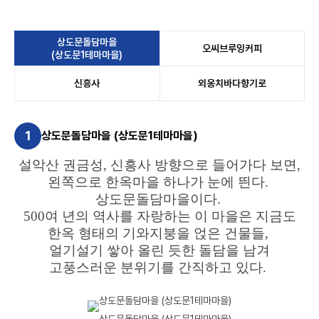
상도문돌담마을
오씨브루잉커피
(상도문1테마마을)
신흥사
외옹치바다향기로
1
상도문돌담마을 (상도문1테마마을)
설악산 권금성, 신흥사 방향으로 들어가다 보면,
왼쪽으로 한옥마을 하나가 눈에 띈다.
상도문돌담마을이다.
500여 년의 역사를 자랑하는 이 마을은 지금도
한옥 형태의 기와지붕을 얹은 건물들,
얼기설기 쌓아 올린 듯한 돌담을 남겨
고풍스러운 분위기를 간직하고 있다.