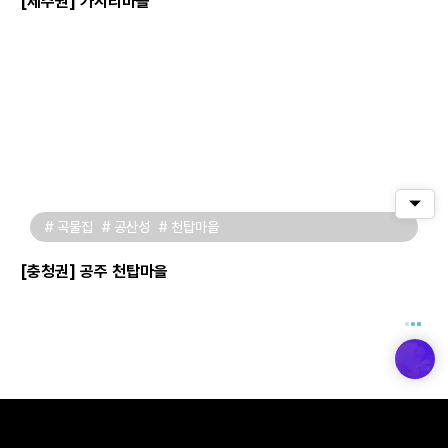
[제주권] 가시리마을
퀵메
# 곡물집
# 공산성
# 천탑마을
[충청권] 공주 천탑마을