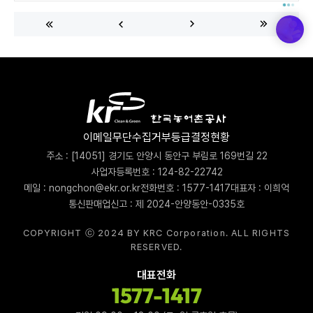
는 테마형 농장이다. 넓은 농장에서 1년 내내 계절에 맞는 꽃이 피고 지
는 곳이다. 봄엔 라벤더, 여름에는 수국, 가을엔 맨드라미, 겨울엔 화원
이 있다. 직접 재배한 농작물을 수확해 2차 제품으로 가공해서 판매 중
이며 관람하면서 볼 수 있는 꽃과 식물을 직접 구매할 수도 있다. 실내
화원을 따라 여러 꽃을 볼 수 있으며, 특히 화원을 지나면 농장으로 나가
는 길이...
이메일무단수집거부
등급결정현황
주소 : [14051] 경기도 안양시 동안구 부림로 169번길 22
사업자등록번호 : 124-82-22742
메일 : nongchon@ekr.or.kr
전화번호 : 1577-1417
대표자 : 이희억
통신판매업신고 : 제 2024-안양동안-0335호
COPYRIGHT ⓒ 2024 BY KRC Corporation. ALL RIGHTS
RESERVED.
대표전화
1577-1417