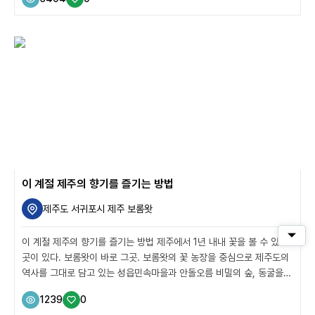
한 삼척에 이번 여름을 맡겨보자. 아직 사람들에게 많이 알려지지 않은
덕풍계곡은 물론이고, 가족 여행객들에게는 핫플레이스로 자리매김한
장호항도 여러분을 기다린다. 계곡을 거슬러 오르는 탐험 덕풍계곡마을
삼척 가장 깊숙한 곳에 백두대간이 숨겨둔 절경, 덕풍계곡이 있다. 응봉
산 자락의 깊고도 긴 골짜기를 따라 흐르는 이 물줄기 주변으로는 어마
어마한 규모의 절벽과 금강송이 어우러지며 천혜의 절경을 선사한다. 그
래서인지, 이 일대는 계...
이 계절 제주의 향기를 즐기는 방법
제주도 서귀포시 제주 보롬왓
퀵메
이 계절 제주의 향기를 즐기는 방법 제주에서 1년 내내 꽃을 볼 수 있는
곳이 있다. 보롬왓이 바로 그곳. 보롬왓의 꽃 농장을 중심으로 제주도의
역사를 그대로 담고 있는 성읍민속마을과 안돌오름 비밀의 숲, 동굴을
품은 녹차 밭과 제주도 식재료로 만드는 백반 맛집까지 이 계절 제주를
1239
0
즐기기에 좋은 곳들을 소개한다. 보롬왓 보롬왓은 제주도 중산간에 있