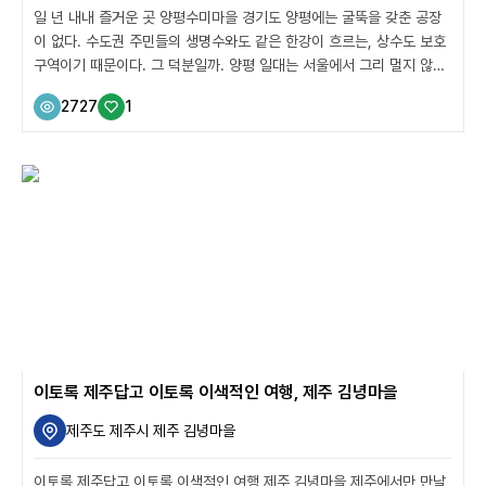
일 년 내내 즐거운 곳 양평수미마을 경기도 양평에는 굴뚝을 갖춘 공장
이 없다. 수도권 주민들의 생명수와도 같은 한강이 흐르는, 상수도 보호
구역이기 때문이다. 그 덕분일까. 양평 일대는 서울에서 그리 멀지 않음
에도 불구하고 깨끗한 자연환경을 자랑한다. 본격적인 무더위가 찾아온
2727
1
8월, 복잡한 도심을 떠날 시간이다. 팔당댐을 지나고, 두물머리를 건너
면 양평의 아름다운 풍경이 펼쳐진다. 조금 더 깊숙이 들어가 보는 것은
어떨까. 하루쯤은 목가적인 분위기의 농촌 마을에서 어린아이처럼 천진
난만한 시간을 보내는 거다. 농촌의 일상을 체험하고, 비일상을 즐기면
서 말이다. 양평의 농부들이 정성을 가득 담아 재배한 농산물로 음식을
만들어 먹어보자. 마음에 든다면 한 봉지쯤 구매해도 좋다. 청정 자연환
경에서 영감을 얻어 만들어...
이토록 제주답고 이토록 이색적인 여행, 제주 김녕마을
제주도 제주시 제주 김녕마을
이토록 제주답고 이토록 이색적인 여행 제주 김녕마을 제주에서만 만날