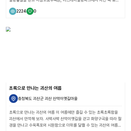
으로 힐링하고, 음악역1939에서 음악과 문화로 마음을 채우고, 가평잣
2224
0
향기가 가득한 두부요리로 속까지 편안하게 달랠 수 있는 당일치기 가평
힐링여행 코스를 소개한다. 아침고요푸른마을 힐링숲길 아침고요푸른마
을에서는 국내 최대의 잣나무 군락지가 있는 축령산의 모습을 볼 수 있
다. 그래서 힐링숲길과 야생화 둘레길을 조성했다. 힐링숲길은 그 코스
가 다양하니 체력에 따라 선택해서 걷는 것을 추천한다. 전나무 소원길
과 밧줄 놀이터를 지나서면 야생화 정원에 도착하는데, 이곳에서 조금만
더 가면 축령산 등산로로 이어지...
초록으로 만나는 괴산의 여름
충청북도 괴산군 괴산 산막이옛길마을
초록으로 만나는 괴산의 여름 이 여름에만 즐길 수 있는 초록초록함을
괴산에서 만끽해 보자. 사박사박 산막이옛길을 걷고 화양구곡을 따라 절
경을 만나고 수옥폭포의 시원함으로 더위를 달랠 수 있는 괴산의 여름.