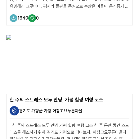
유명해진 그곳이다. 평사리 들판을 중심으로 수많은 마을이 옹기종기 모
여 살고 있다. 고소산 자락에 자리한 평사드레가 대표적이다. 평사드레
1640
0
를 중심으로 소설 <토지>의 배경이 사방으로 펼쳐진다. 평사리 들판과
최참판댁이 지리산과 어우러지며, 동정호 주변으로도 평사드레의 고즈
넉한 분위기를 즐길 수 있는 산책로가 이어진다. 고소산 언덕에 자리한
전망대 ‘스타웨이 하동’에 올라가 보는 것은 어떨까. 이곳에서는 이 모든
풍경을 한눈에 조망할 수 있는 특권이 주어진다. 하동 여행답게 녹차
한 잔의 여유를 부려보는 것도 좋겠다. 지리산에서 흘러 내...
한 주의 스트레스 모두 안녕, 가평 힐링 여행 코스
경기도 가평군 가평 아침고요푸른마을
한 주의 스트레스 모두 안녕 가평 힐링 여행 코스 한 주 동안 쌓인 스트
레스를 해소하기 위해 경기도 가평으로 떠나보자. 아침고요푸른마을의
힐링숲길을 걷고 아침고요수목원, 더스테이힐링파크에서 자연 속 휴식