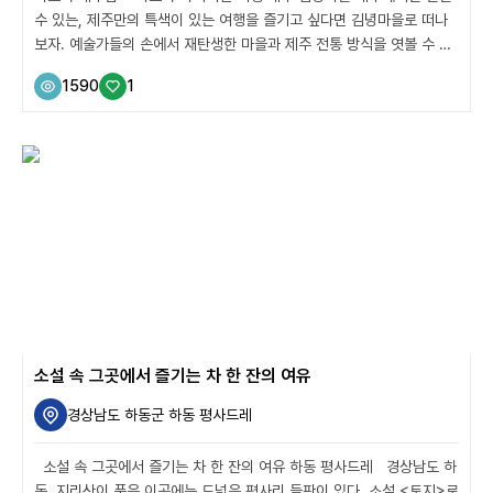
수 있는, 제주만의 특색이 있는 여행을 즐기고 싶다면 김녕마을로 떠나
보자. 예술가들의 손에서 재탄생한 마을과 제주 전통 방식을 엿볼 수 있
는 여행지들, 그리고 한여름에도 시원함을 느낄 수 있는 자연 여행지와
1590
1
도전 정신을 불러일으키는 미로 탐방까지. 제주에서 놓치면 안 되는 곳
들을 소개한다. 김녕마을 공예벽화 산책길+청굴물 10명의 예술가들
이 모여 버려지는 금속 제품과 제주 현무암으로 마을을 변화시켰다. 벽
화마을로 재탄생한 제주 김녕마을 이야기다. 마을 입구에서부터 조형물
을 만날 수 있는데, 제주 해녀의 일생을 주제로 한 조형물들이 마을 골목
골목마다 설치되어 있다. 각각의 건물마다 다른 조형물들이 설치되
어 있어서 마을 길...
소설 속 그곳에서 즐기는 차 한 잔의 여유
경상남도 하동군 하동 평사드레
소설 속 그곳에서 즐기는 차 한 잔의 여유 하동 평사드레 경상남도 하
동, 지리산이 품은 이곳에는 드넓은 평사리 들판이 있다. 소설 <토지>로