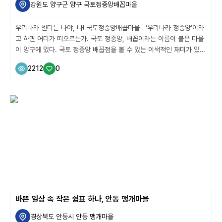
강원도 양구군 양구 국토정중앙배꼽마을
우리나라 센터는 나야, 나! 국토정중앙배꼽마을 ‘우리나라 정중앙’이라
고 하면 어디가 떠오르는가. 국토 정중앙, 배꼽이라는 이름이 붙은 마을
이 양구에 있다. 국토 정중앙 배꼽점을 볼 수 있는 이색적인 재미가 있는
국토정중앙배꼽마을을 중심으로 국토정중앙천문대, 양구인문학박물관,
2212
0
꽃이 가득한 파로호 꽃섬, 양구 시래기로 만든 로컬푸드 맛집까지 우리
나라 정중앙을 즐길 수 있는 여행지를 소개한다. 국토정중앙배꼽마을
(국토정중앙 공원 + 휘모리조형물) 국토정중앙배꼽마을은 한반도 영토
의 네 개의 끝점을 기준으로 동서남북의 교차점이라 불리게 된 마을이
다. 마을에는 국토정중앙 공원이 있는데 초입에서부터 동경128도 02분
2.5초, 북위38도 03분 37.5초 라고 좌표가 쓰여있는 조형물을 먼저
만나 볼 수 있다. ...
바쁜 일상 속 작은 쉼표 하나, 안동 맹개마을
경상북도 안동시 안동 맹개마을