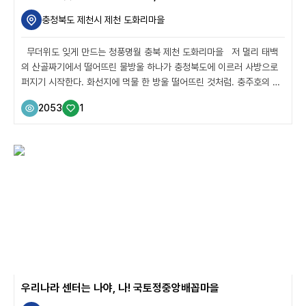
충청북도 제천시 제천 도화리마을
무더위도 잊게 만드는 청풍명월 충북 제천 도화리마을 저 멀리 태백
의 산골짜기에서 떨어뜨린 물방울 하나가 충청북도에 이르러 사방으로
퍼지기 시작한다. 화선지에 먹물 한 방울 떨어뜨린 것처럼. 충주호의 생
김새가 딱 그렇다. 충주호 주변은 ‘절경’이라고 표현할 만큼 훌륭하다.
2053
1
복잡하게 얽힌 산봉우리와 능선이 한 폭의 그림처럼 이어지고, 그 사이
에는 남해의 어딘가를 연상케 할 만큼 드넓은 호수가 펼쳐진다. 골짜기
속으로는 사람의 손길이 닿지 않아 천연 그대로의 모습을 간직한 숲이
숨어 있기도 하다. 청풍명월의 고장답다. 충주호와 제천의 풍경을 찾
아 여행을 떠나보자. 시작은 충주호를 따라 굽이굽이 이어지는 도로를
타고 드라이브를 즐기는 것. 얼음물처럼 차가운 계곡에 발을 담그고, 산
꼭대기에 올라 충주...
우리나라 센터는 나야, 나! 국토정중앙배꼽마을