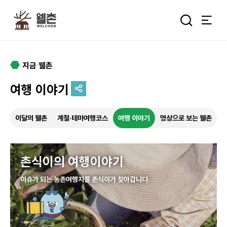
주메뉴
통합검색 
지금 웰촌
여행 이야기
추억을 담는 여정
이달의 웰촌
계절·테마여행코스
여행 이야기
영상으로 보는 웰촌
특별한 순간을 여행 속에서
기록하세요.
촌식이의 여행이야기
이슈가 되는 농촌여행지를 촌식이가 찾아갑니다.