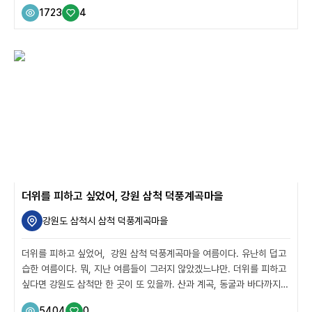
청년 농부들이 운영하는 뭐하농하우스와 예쁜 정원이 눈길을 끄는 트리
1723
4
하우스까지, 놓칠 수 없는 괴산의 여름 여행지를 소개한다. 산막이옛길
마을 + 연하협구름다리 산 깊숙한 곳, 장막처럼 주변 산이 둘러싸여 있
어서 산막이라 불린 곳이 있다. 그리고 산막이 마을 사람들이 오고 가던
옛길은 이제 관광코스가 됐다. 편도 대략 2.5km 정도 옛길을 걸으며 주
변 괴산호의 풍경을 즐길 수 있는데, 걷기 길 조성이 잘 돼있어서 어려움
없이 걸을 수 있다. 옛길 초입, 마을 입구에는 선착장도 있다. 덕분에 유
람선으로도 오...
더위를 피하고 싶었어, 강원 삼척 덕풍계곡마을
강원도 삼척시 삼척 덕풍계곡마을
더위를 피하고 싶었어, 강원 삼척 덕풍계곡마을 여름이다. 유난히 덥고
습한 여름이다. 뭐, 지난 여름들이 그러지 않았겠느냐만. 더위를 피하고
싶다면 강원도 삼척만 한 곳이 또 있을까. 산과 계곡, 동굴과 바다까지
없는 게 없으니까. 더위를 피하는 100가지 비책이라도 가지고 있을 법
5404
0